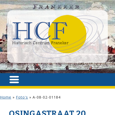
Home
»
Foto's
»
A-08-02-01184
OSINGA­STRAAT 20