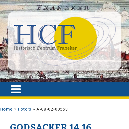
Home
»
Foto's
»
A-08-02-00558
GODSACKER 14,16