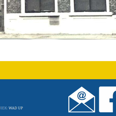
IEK:
WAD UP