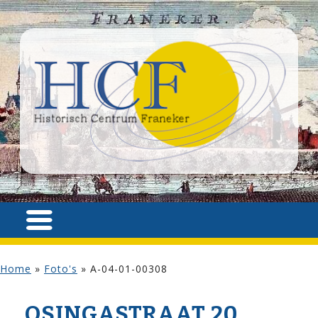
Home
»
Foto's
»
A-04-01-00308
OSINGA­STRAAT 20