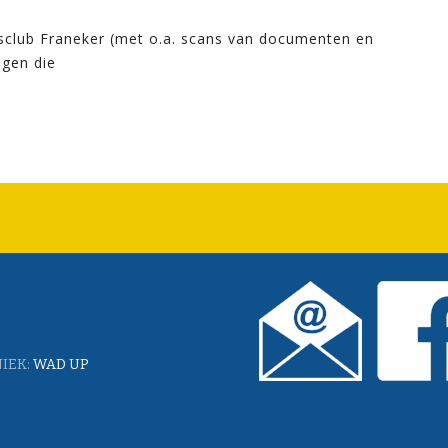
Jsclub Franeker (met o.a. scans van documenten en
agen die
IEK:
WAD UP