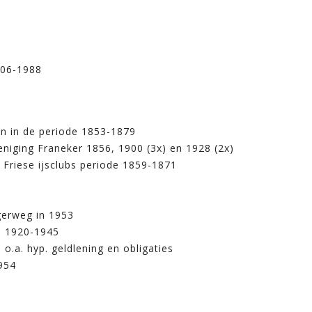
906-1988
en in de periode 1853-1879
niging Franeker 1856, 1900 (3x) en 1928 (2x)
n Friese ijsclubs periode 1859-1871
ngerweg in 1953
de 1920-1945
 o.a. hyp. geldlening en obligaties
1954