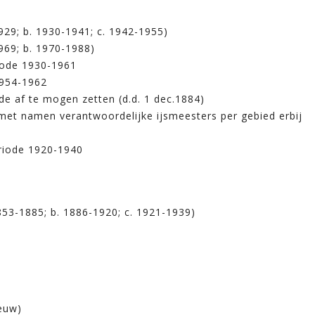
929; b. 1930-1941; c. 1942-1955)
969; b. 1970-1988)
iode 1930-1961
1954-1962
 af te mogen zetten (d.d. 1 dec.1884)
 met namen verantwoordelijke ijsmeesters per gebied erbij
eriode 1920-1940
853-1885; b. 1886-1920; c. 1921-1939)
euw)