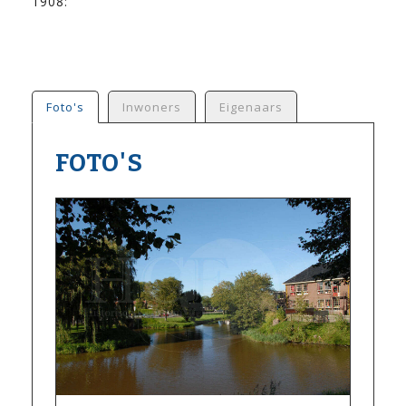
1908:
Foto's
Inwoners
Eigenaars
FOTO'S