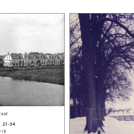
raat
t
21-34
918