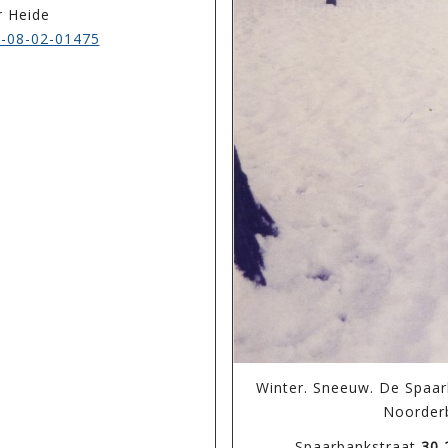
r Heide
-08-02-01475
Winter. Sneeuw. De Spaarb
Noorder
Spaarbankstraat
30,