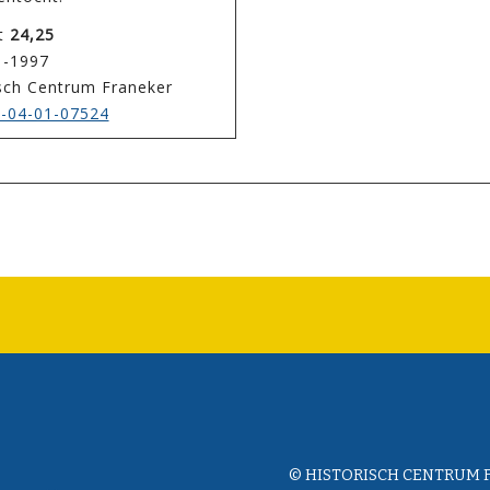
at
24,25
1-1997
isch Centrum Franeker
-04-01-07524
© HISTORISCH CENTRUM 