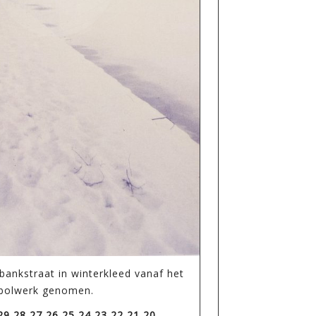
ankstraat in winterkleed vanaf het
bolwerk genomen.
29,28,27,26,25,24,23,22,21,20