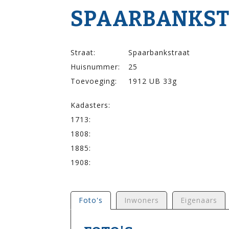
SPAARBANK­STR
Straat:
Spaarbankstraat
Huisnummer:
25
Toevoeging:
1912 UB 33g
Kadasters:
1713:
1808:
1885:
1908:
Foto's
Inwoners
Eigenaars