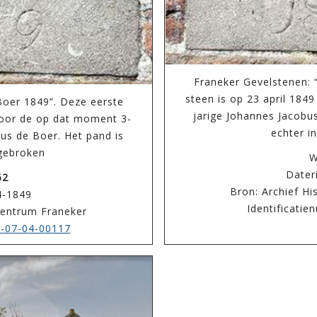
Franeker Gevelstenen: “
steen is op 23 april 184
 Boer 1849”. Deze eerste
jarige Johannes Jacobu
 door de op dat moment 3-
echter i
us de Boer. Het pand is
fgebroken
W
Dater
62
Bron: Archief Hi
4-1849
Identificati
 Centrum Franeker
-07-04-00117