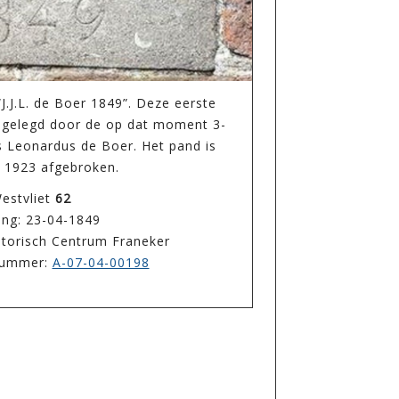
J.J.L. de Boer 1849”. Deze eerste
9 gelegd door de op dat moment 3-
s Leonardus de Boer. Het pand is
n 1923 afgebroken.
estvliet
62
ing: 23-04-1849
storisch Centrum Franeker
enummer:
A-07-04-00198