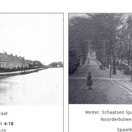
Winter. Schaatsen Sp
raat
Noorderbolwer
at
4-18
Spaar
920