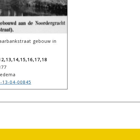
aarbankstraat gebouw in
12,13,14,15,16,17,18
877
iedema
-13-04-00845