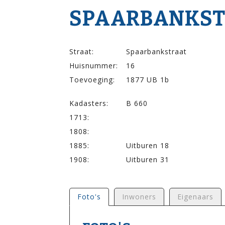
SPAARBANK­STR
Straat:
Spaarbankstraat
Huisnummer:
16
Toevoeging:
1877 UB 1b
Kadasters:
B 660
1713:
1808:
1885:
Uitburen 18
1908:
Uitburen 31
Foto's
Inwoners
Eigenaars