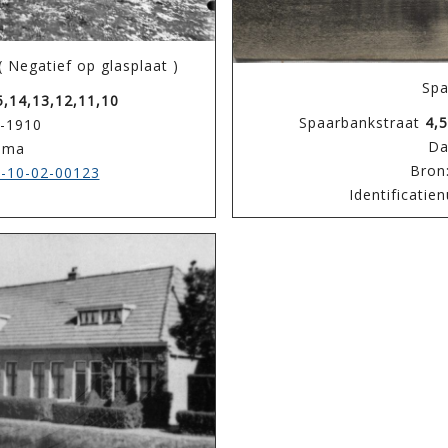
 Negatief op glasplaat )
Spa
5,14,13,12,11,10
Spaarbankstraat
4,5
0-1910
Da
lema
Bron
-10-02-00123
Identificati