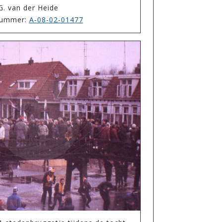
G. van der Heide
enummer:
A-08-02-01477