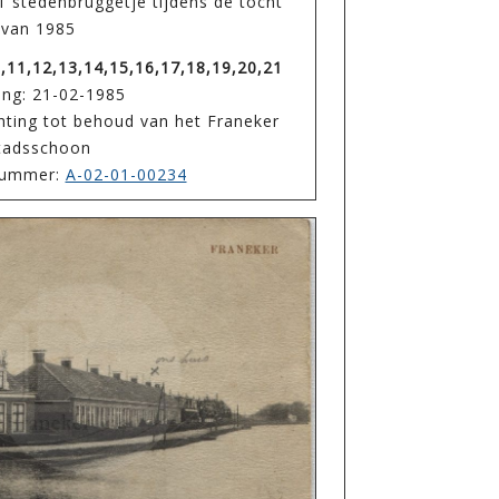
1 stedenbruggetje tijdens de tocht
van 1985
0,11,12,13,14,15,16,17,18,19,20,21
ing: 21-02-1985
hting tot behoud van het Franeker
tadsschoon
enummer:
A-02-01-00234