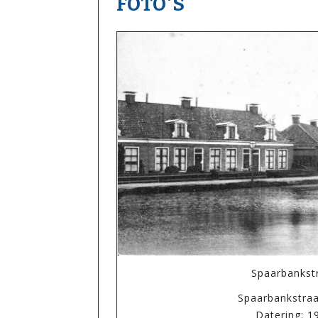
FOTO'S
Spaarbankst
Spaarbankstra
Datering: 1