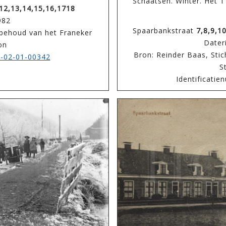
Schaatsen. Winter. Het 1
,12,13,14,15,16,1718
982
Spaarbankstraat
7,8,9,1
t behoud van het Franeker
Dater
on
Bron: Reinder Baas, Stic
-02-01-00342
S
Identificati