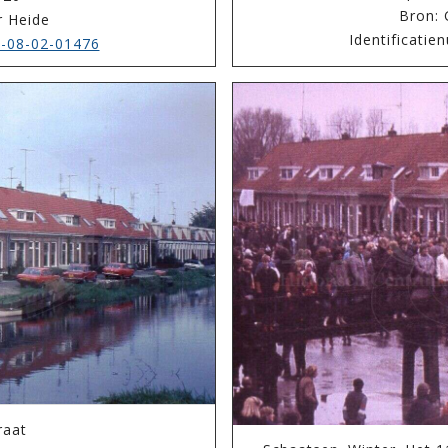
Bron: 
r Heide
Identificati
-08-02-01476
raat