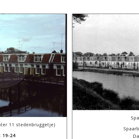
Spa
ater 11 stedenbruggetje)
Spaar
t
19-24
Da