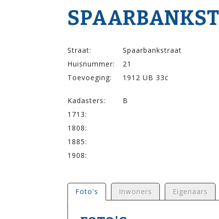
SPAARBANK­STR
Straat:
Spaarbankstraat
Huisnummer:
21
Toevoeging:
1912 UB 33c
Kadasters:
B
1713:
1808:
1885:
1908:
Foto's
Inwoners
Eigenaars