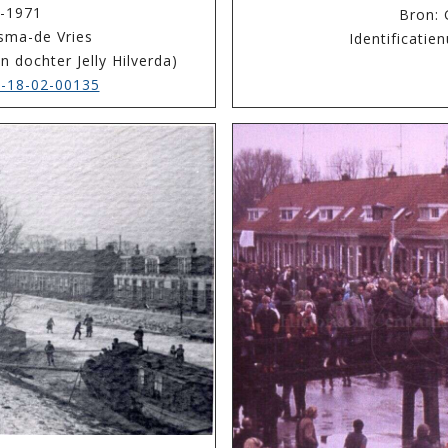
8-1971
Bron: 
sma-de Vries
Identificati
 dochter Jelly Hilverda)
-18-02-00135