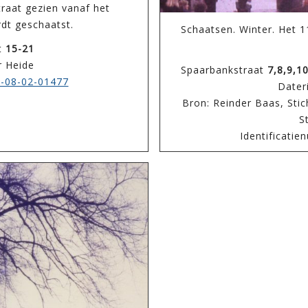
raat gezien vanaf het
dt geschaatst.
Schaatsen. Winter. Het 1
t
15-21
r Heide
Spaarbankstraat
7,8,9,1
-08-02-01477
Dater
Bron: Reinder Baas, Stic
S
Identificati