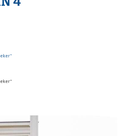
N 4
oeker"
oeker"