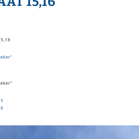
AT 15,16
15,16
oeker"
oeker"
15
16