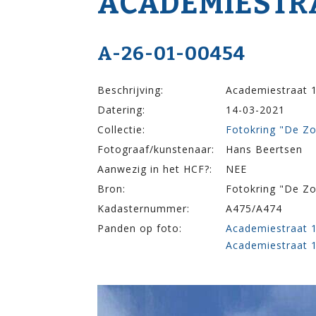
ACADEMIE­STRA
A-26-01-00454
Beschrijving:
Academiestraat 
Datering:
14-03-2021
Collectie:
Fotokring "De Z
Fotograaf/kunstenaar:
Hans Beertsen
Aanwezig in het HCF?:
NEE
Bron:
Fotokring "De Z
Kadasternummer:
A475/A474
Panden op foto:
Academiestraat 
Academiestraat 