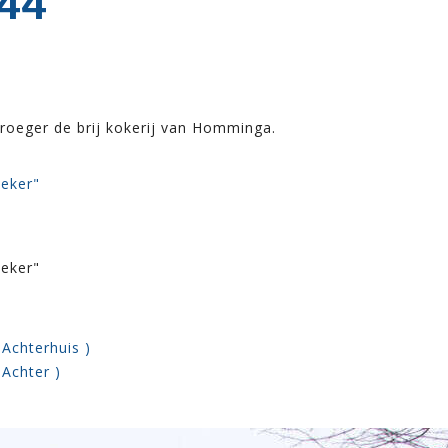
44
roeger de brij kokerij van Homminga.
oeker"
oeker"
 Achterhuis )
 Achter )