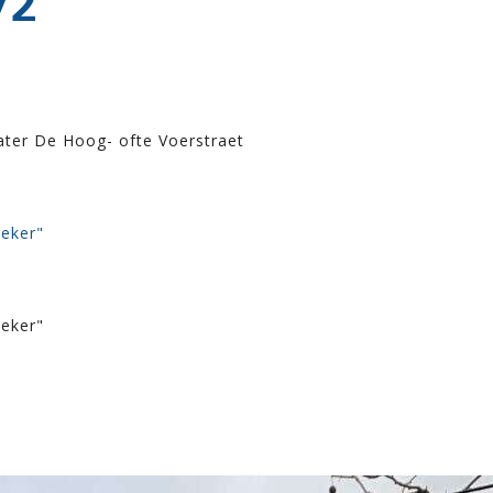
72
ater De Hoog- ofte Voerstraet
oeker"
oeker"