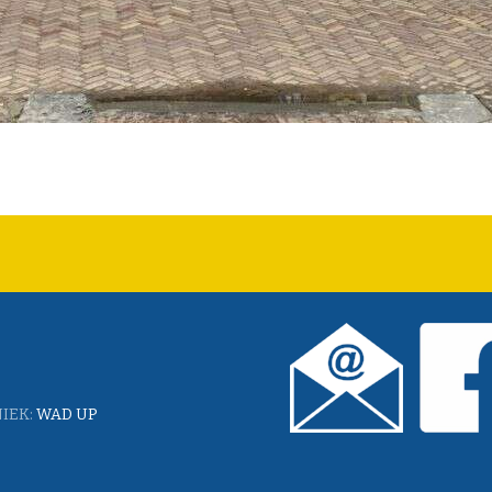
IEK:
WAD UP