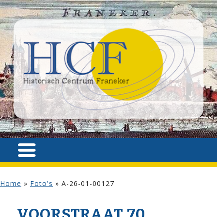
Home
»
Foto's
»
A-26-01-00127
VOOR­STRAAT 70