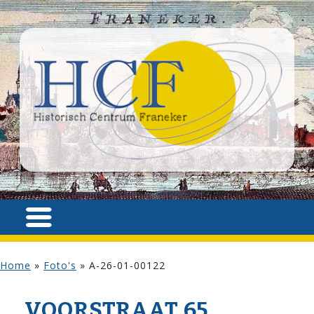
Home
»
Foto's
»
A-26-01-00122
VOOR­STRAAT 65