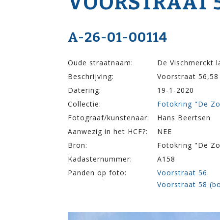
VOOR­STRAAT 5
A-26-01-00114
Oude straatnaam:
De Vischmerckt l
Beschrijving:
Voorstraat 56,58
Datering:
19-1-2020
Collectie:
Fotokring "De Z
Fotograaf/kunstenaar:
Hans Beertsen
Aanwezig in het HCF?:
NEE
Bron:
Fotokring "De Z
Kadasternummer:
A158
Panden op foto:
Voorstraat 56
Voorstraat 58 (b