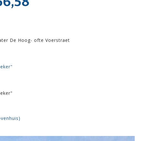
6,58
ater De Hoog- ofte Voerstraet
oeker"
oeker"
ovenhuis)