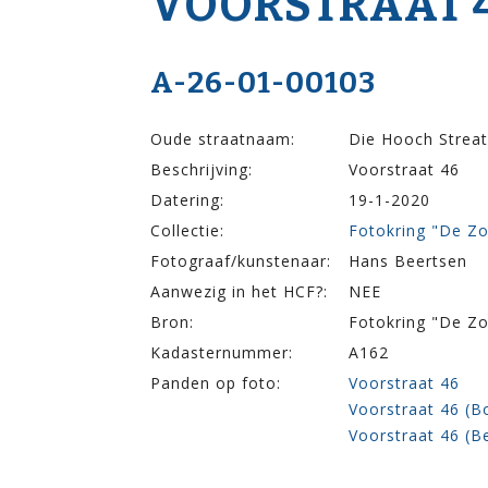
VOOR­STRAAT 
A-26-01-00103
Oude straatnaam:
Die Hooch Streat
Beschrijving:
Voorstraat 46
Datering:
19-1-2020
Collectie:
Fotokring "De Z
Fotograaf/kunstenaar:
Hans Beertsen
Aanwezig in het HCF?:
NEE
Bron:
Fotokring "De Z
Kadasternummer:
A162
Panden op foto:
Voorstraat 46
Voorstraat 46 (B
Voorstraat 46 (B