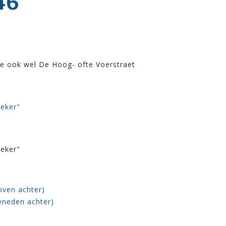
46
e ook wel De Hoog- ofte Voerstraet
oeker"
oeker"
oven achter)
eneden achter)