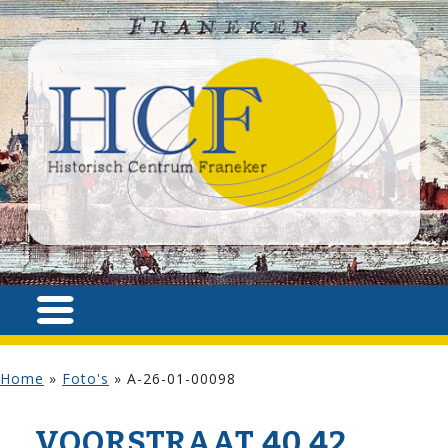
Home
»
Foto's
»
A-26-01-00098
VOOR­STRAAT 40,42