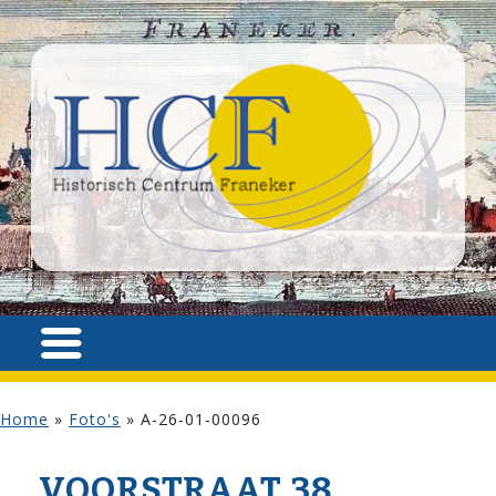
Home
»
Foto's
»
A-26-01-00096
VOOR­STRAAT 38