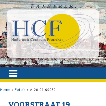
Home
»
Foto's
»
A-26-01-00082
VOOR­STRAAT 19