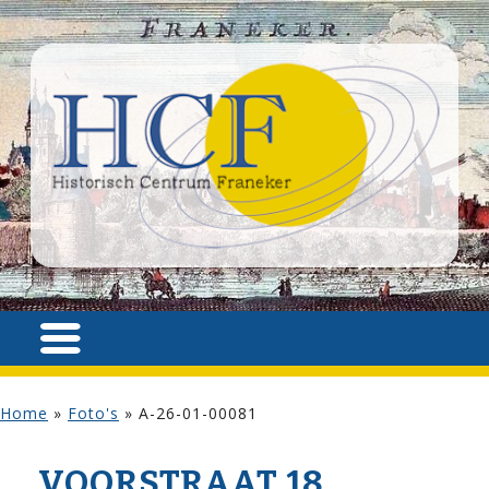
Home
»
Foto's
»
A-26-01-00081
VOOR­STRAAT 18