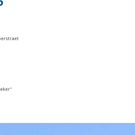
6
erstraet
oeker"