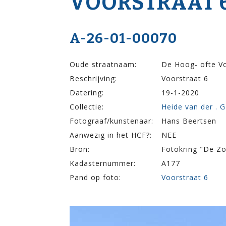
VOOR­STRAAT 
A-26-01-00070
Oude straatnaam:
De Hoog- ofte Vo
Beschrijving:
Voorstraat 6
Datering:
19-1-2020
Collectie:
Heide van der . G
Fotograaf/kunstenaar:
Hans Beertsen
Aanwezig in het HCF?:
NEE
Bron:
Fotokring "De Z
Kadasternummer:
A177
Pand op foto:
Voorstraat 6