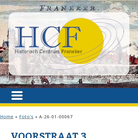
Home
»
Foto's
»
A-26-01-00067
VOOR­STRAAT 3