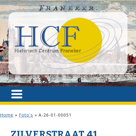
Home
»
Foto's
»
A-26-01-00051
ZILVER­STRAAT 41