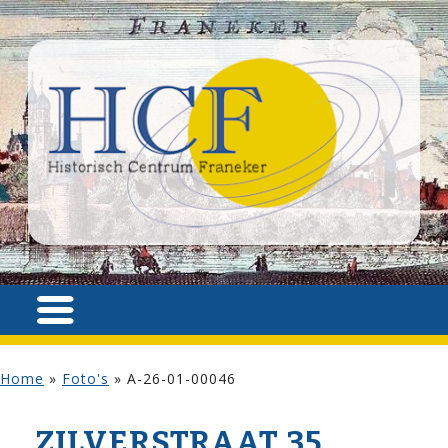
Home
»
Foto's
»
A-26-01-00046
ZILVER­STRAAT 35