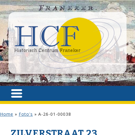
Home
»
Foto's
»
A-26-01-00038
ZILVER­STRAAT 23