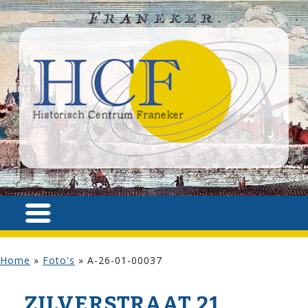
Home
»
Foto's
»
A-26-01-00037
ZILVER­STRAAT 21