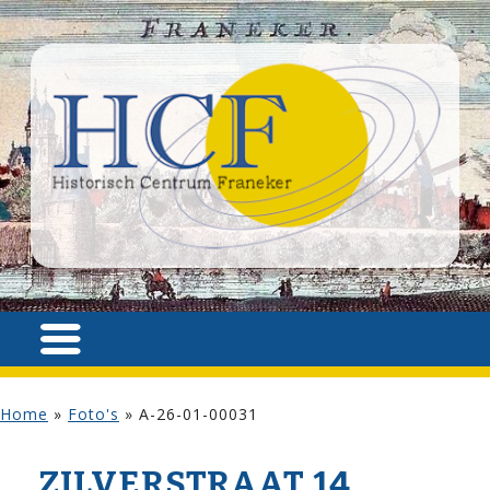
Home
»
Foto's
»
A-26-01-00031
ZILVER­STRAAT 14