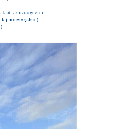
uik bij armvoogden )
k bij armvoogden )
 )