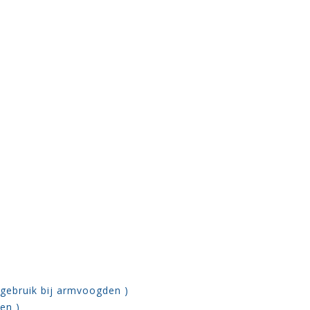
 gebruik bij armvoogden )
en )