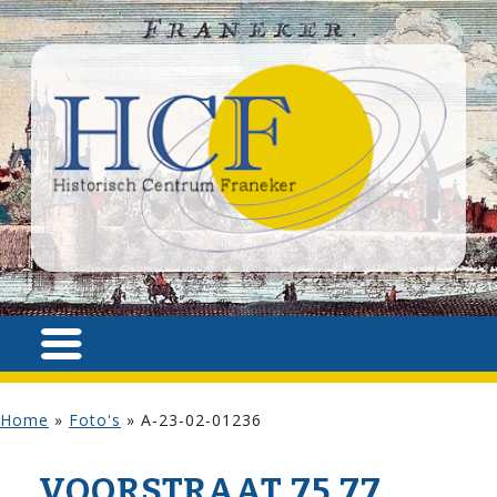
Home
»
Foto's
»
A-23-02-01236
VOOR­STRAAT 75,77