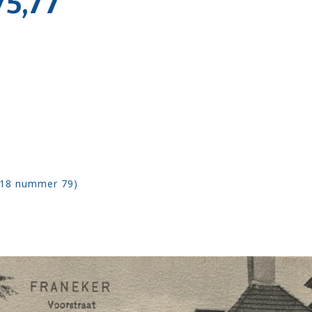
5,77
918 nummer 79)