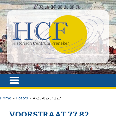
Home
»
Foto's
»
A-23-02-01227
VOOR­STRAAT 77,82