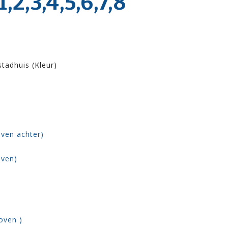
,3,4,5,6,7,8
tadhuis (Kleur)
ven achter)
oven)
oven )