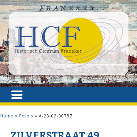
Home
»
Foto's
»
A-23-02-00787
ZILVER­STRAAT 49