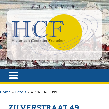
Home
»
Foto's
»
A-19-03-00399
ZILVER­STRAAT 49