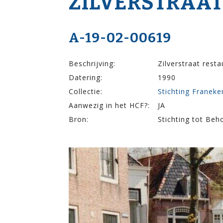
ZILVER­STRAA
A-19-02-00619
Beschrijving:
Zilverstraat rest
Datering:
1990
Collectie:
Stichting Franek
Aanwezig in het HCF?:
JA
Bron:
Stichting tot Be