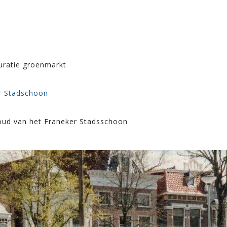
T
auratie groenmarkt
er Stadschoon
houd van het Franeker Stadsschoon