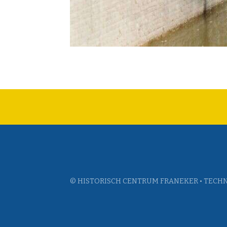
© HISTORISCH CENTRUM FRANEKER • TECHN