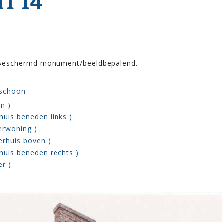
T 14
 Beschermd monument/beeldbepalend.
dschoon
n )
huis beneden links )
erwoning )
erhuis boven )
huis beneden rechts )
er )