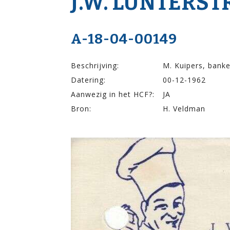
J.W. LUNTER­ST
A-18-04-00149
Beschrijving:
M. Kuipers, banke
Datering:
00-12-1962
Aanwezig in het HCF?:
JA
Bron:
H. Veldman