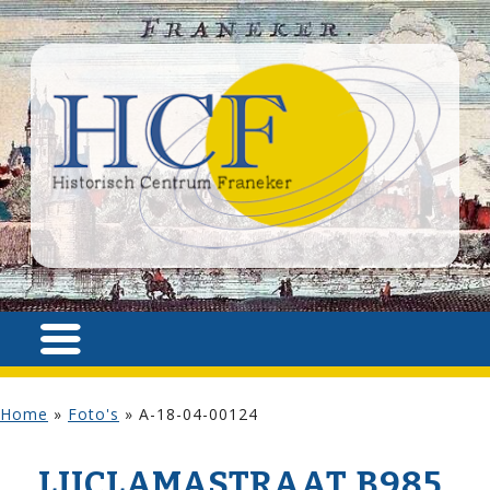
Home
»
Foto's
»
A-18-04-00124
LIJCLAMA­STRAAT B985