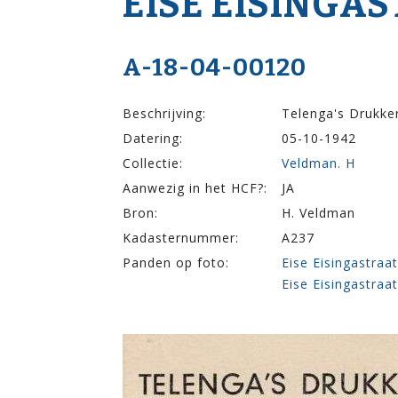
EISE EISINGA­
A-18-04-00120
Beschrijving:
Telenga's Drukker
Datering:
05-10-1942
Collectie:
Veldman. H
Aanwezig in het HCF?:
JA
Bron:
H. Veldman
Kadasternummer:
A237
Panden op foto:
Eise Eisingastraa
Eise Eisingastraa