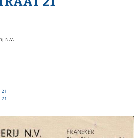
STRAAT 21
ij N.V.
t 21
t 21