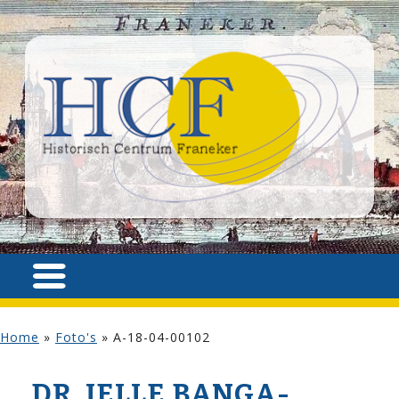
Home
»
Foto's
»
A-18-04-00102
DR. JELLE BANGA­