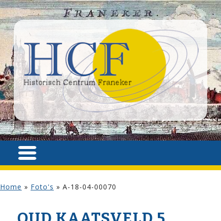
Home
»
Foto's
»
A-18-04-00070
OUD KAATSVELD 5