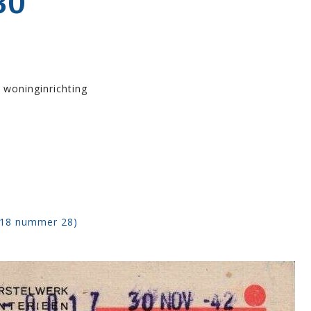
30
, woninginrichting
918 nummer 28)