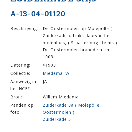
A-13-04-01120
Beschrijving:
De Oostermolen op Molepôlle (
Zuiderkade ). Links daarvan het
molenhuis, ( Staat er nog steeds )
De Oostermolen brandde af in
1903.
Datering:
>1903
Collectie:
Miedema. W
Aanwezig in
JA
het HCF?:
Bron:
Willem Miedema
Panden op
Zuiderkade 3a ( Molepôlle,
foto:
Oostermolen )
Zuiderkade 5