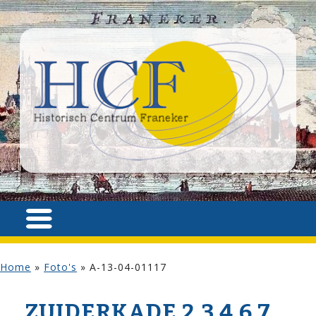
Home
»
Foto's
»
A-13-04-01117
ZUIDERKADE 2,3,4,6,7