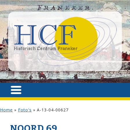
Home
»
Foto's
»
A-13-04-00627
NOORD 69