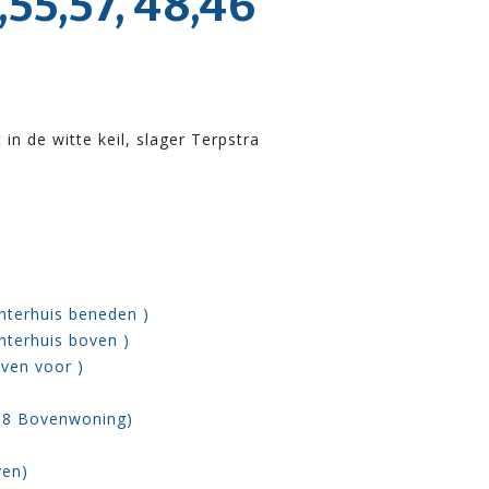
55,57, 48,46
in de witte keil, slager Terpstra
chterhuis beneden )
chterhuis boven )
oven voor )
908 Bovenwoning)
ven)