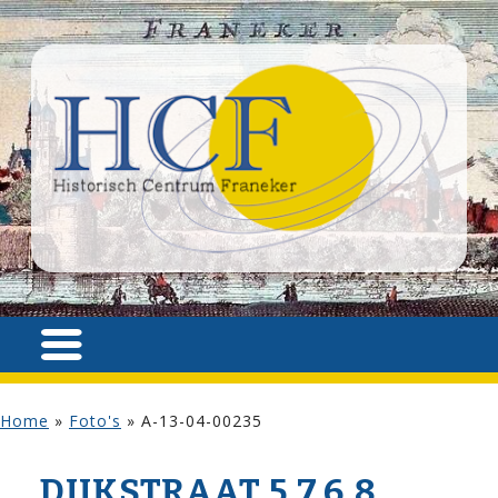
Home
»
Foto's
»
A-13-04-00235
DIJK­STRAAT 5,7,6,8