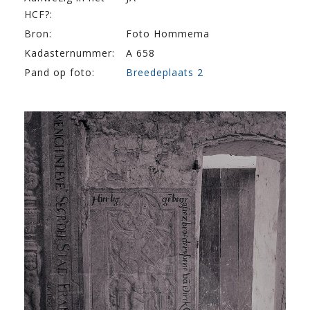
HCF?:
Bron:
Foto Hommema
Kadasternummer:
A 658
Pand op foto:
Breedeplaats 2